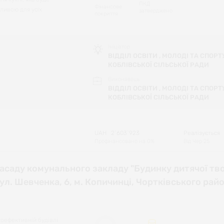
ПКД
Фінансове
ливою для усіх
затверджено
покриття
Ініціатор
ВІДДІЛ ОСВІТИ , МОЛОДІ ТА СПОРТ
КОБЛІВСЬКОЇ СІЛЬСЬКОЇ РАДИ
Виконавець
ВІДДІЛ ОСВІТИ , МОЛОДІ ТА СПОРТ
КОБЛІВСЬКОЇ СІЛЬСЬКОЇ РАДИ
UAH
2`603`923
Реалізується
Профінансовано на
0
%
Від
Чер 25
асаду комунального закладу "Будинку дитячої тв
ул. Шевченка, 6, м. Копичинці, Чортківського райо
гоефективній будівлі