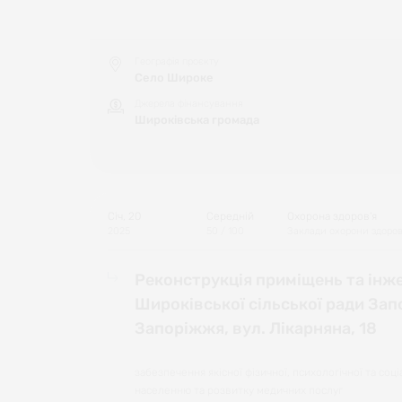
Географія проєкту
Село Широке
Джерела фінансування
Широківська громада
Січ, 20
Середній
Охорона здоров'я
2025
50
/ 100
Заклади охорони здоров
Реконструкція приміщень та інже
Широківської сільської ради Запо
Запоріжжя, вул. Лікарняна, 18
забезпечення якісної фізичної, психологічної та соц
населенню та розвитку медичних послуг