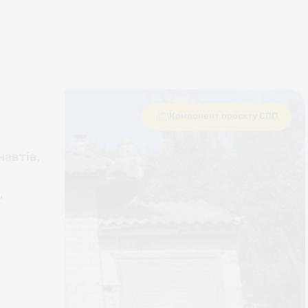
Компонент проєкту ЄПП
навтів,
,