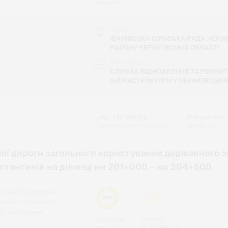
покриття
Ініціатор
ІВАНІВСЬКА СІЛЬСЬКА РАДА ЧЕРНІ
РАЙОНУ ЧЕРНІГІВСЬКОЇ ОБЛАСТІ
Виконавець
СЛУЖБА ВІДНОВЛЕННЯ ТА РОЗВИТ
ІНФРАСТРУКТУРИ У ЧЕРНІГІВСЬКІЙ
UAH
132`098`612
Реалізується
оги
Профінансовано на
92.87
%
Від
Бер 20
ої дороги загального користування державного 
стянтинів на ділянці км 201+000 – км 204+500
но-експлуатаційного
93%
езпеки та зручності
ів, скорочення
Потребує
Фінансове
фінансування
покриття