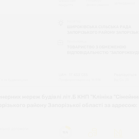
Потребує
Фінансове
затверджено
фінансування
покриття
Ініціатор
ШИРОКІВСЬКА СІЛЬСЬКА РАДА
ЗАПОРІЗЬКОГО РАЙОНУ ЗАПОРІЗЬК
Виконавець
ТОВАРИСТВО З ОБМЕЖЕНОЮ
ВІДПОВІДАЛЬНІСТЮ "ЗАПОРІЖБУД
UAH
17`433`035
Реалізується
'я та будівництво
Профінансовано на
14.91
%
Від
Січ 20
нерних мереж будівлі літ.Б КНП "Клініка "Сімейни
різького району Запорізької області за адресою: 
іальної допомоги
15%