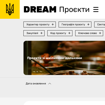
DREAM
Проєкти
Характер проєкту
Географія проєкту
Секто
Закупівлі
Код проєкту
Ключове слово
Проєкти зі шкільними їдальнями
Дата оновлення