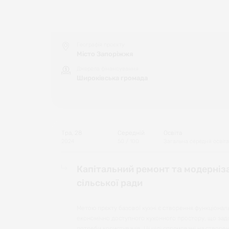
Географія проєкту
Місто Запоріжжя
Джерела фінансування
Широківська громада
Тра, 28
Середній
Освіта
2024
50
/ 100
Загальна середня освіта
Капітальний ремонт та модерніза
сільської ради
Метою прєкту базової кухні є створення функціонал
економічно доступного кухонного простору, що зад
потреби користувачів. Ці цілі спрямовані на створен