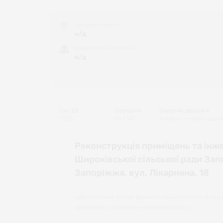
Географія проєкту
н/д
Джерела фінансування
н/д
Січ, 23
Середній
Охорона здоров'я
2025
50
/ 100
Заклади охорони здоров
Реконструкція приміщень та інже
Широківської сільської ради Запо
Запоріжжя, вул. Лікарняна, 18
забезпечення якісної фізичної, психологічної та соц
населенню та розвитку медичних послуг