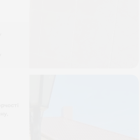
У
У
орчості
ну,