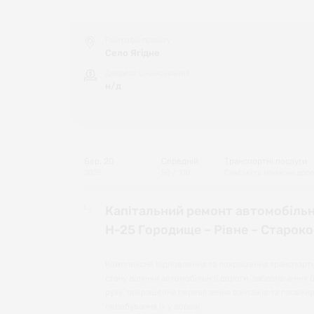
Географія проєкту
Село Ягідне
Джерела фінансування
н/д
Бер, 20
Середній
Транспортні послуги
2025
50
/ 100
Сільські та міжміські дор
Капітальний ремонт автомобільн
Н-25 Городище – Рівне – Староко
Комплексне відновлення та покращення транспорт
стану ділянки автомобільної дороги, забезпечення б
руху, покращення перевезення вантажів та пасажир
перебування їх у дорозі