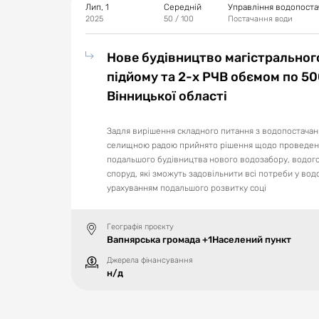
Лип, 1
Середній
Управління водопостач
2025
50
/ 100
Постачання води
Нове будівництво магістрального
підйому та 2-х РЧВ обємом по 5
Вінницької області
Задля вирішення складного питання з водопостача
селищною радою прийнято рішення щодо проведенн
подальшого будівництва нового водозабору, водого
споруд, які зможуть задовільнити всі потреби у вод
урахуванням подальшого розвитку соці
Географія проєкту
Вапнярська громада +1Населений пункт
Джерела фінансування
н/д