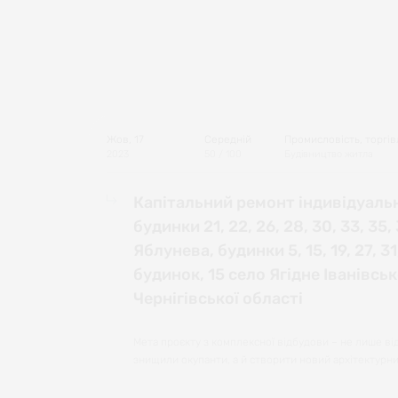
Жов, 17
Середній
Промисловість, торгів
2023
50
/ 100
Будівництво житла
Капітальний ремонт індивідуаль
будинки 21, 22, 26, 28, 30, 33, 35
Яблунева, будинки 5, 15, 19, 27, 3
будинок, 15 село Ягідне Іванівсь
Чернігівської області
Мета проєкту з комплексної відбудови – не лише ві
знищили окупанти, а й створити новий архітектурни