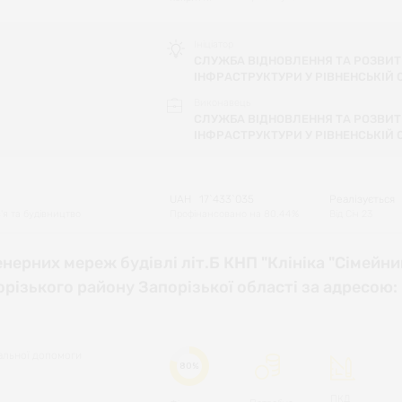
Ініціатор
СЛУЖБА ВІДНОВЛЕННЯ ТА РОЗВИТ
ІНФРАСТРУКТУРИ У РІВНЕНСЬКІЙ 
Виконавець
СЛУЖБА ВІДНОВЛЕННЯ ТА РОЗВИТ
ІНФРАСТРУКТУРИ У РІВНЕНСЬКІЙ 
UAH
17`433`035
Реалізується
'я та будівництво
Профінансовано на
80.44
%
Від
Січ 23
нерних мереж будівлі літ.Б КНП "Клініка "Сімейни
різького району Запорізької області за адресою: 
іальної допомоги
80%
ПКД