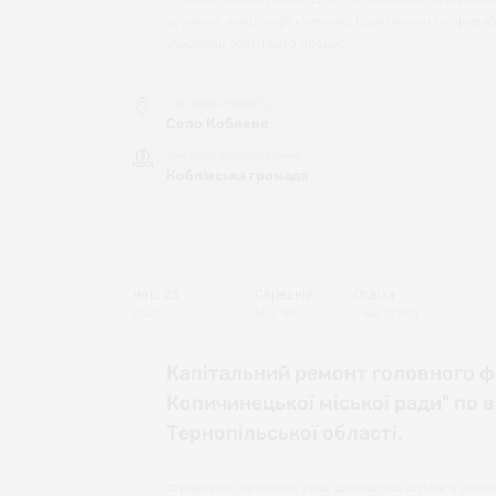
зручною, енергоефективною, практичною та приваб
учасників освітнього процесу.
Географія проєкту
Село Коблеве
Джерела фінансування
Коблівська громада
Чер, 25
Середній
Освіта
2025
50
/ 100
Інша освіта
Капітальний ремонт головного ф
Копичинецької міської ради" по в
Тернопільської області.
створення належних умов для занять дітьми в енер