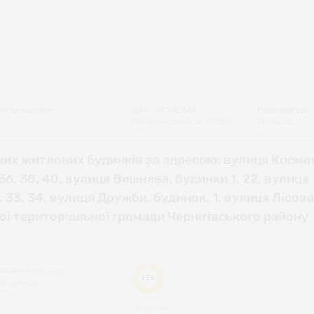
ля та послуги
UAH
19`115`644
Реалізується
Профінансовано на
97.05
%
Від
Бер 22
них житлових будинків за адресою: вулиця Космо
, 36, 38, 40, вулиця Вишнева, будинки 1, 22, вулиця
1, 33, 34, вулиця Дружби, будинок, 1, вулиця Лісова
кої територіальної громади Чернігівського району
дновити все, що
97%
й простір.
Фінансове