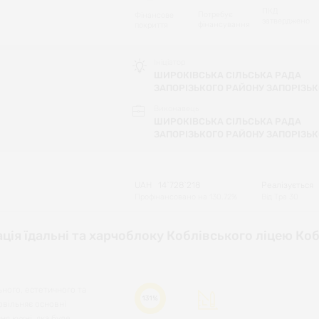
ПКД
Потребує
Фінансове
затверджено
фінансування
покриття
Ініціатор
ШИРОКІВСЬКА СІЛЬСЬКА РАДА
ЗАПОРІЗЬКОГО РАЙОНУ ЗАПОРІЗЬК
Виконавець
ШИРОКІВСЬКА СІЛЬСЬКА РАДА
ЗАПОРІЗЬКОГО РАЙОНУ ЗАПОРІЗЬК
UAH
14`728`218
Реалізується
Профінансовано на
130.72
%
Від
Тра 30
ція їдальні та харчоблоку Коблівського ліцею Коб
ьного, естетичного та
131%
овільняє основні
ня кухні, яка буде