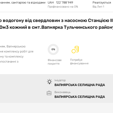
анням, санітарією та відходами
UAH
122`788`949
Реалізується
Профінансовано на
0
%
Від
Лип 1
 водогону від свердловин з насосною Станцією ІІ
00м3 кожний в смт.Вапнярка Тульчинського район
нням, Вапнярською
0%
я комплексу робіт для
ну та комплексу
Потребує
Фінансове
опостачанні з
фінансування
покриття
Ініціатор
ВАПНЯРСЬКА СЕЛИЩНА РАДА
Виконавець
ВАПНЯРСЬКА СЕЛИЩНА РАДА