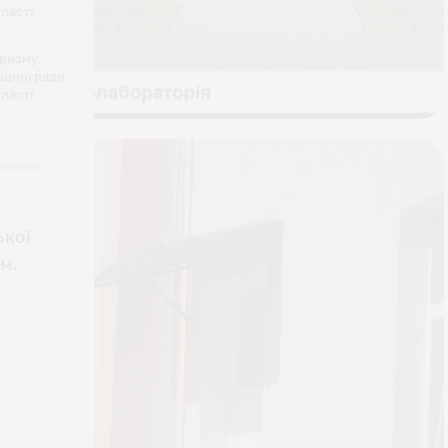
ласті
уризму,
ищної ради
ласті
готовки
ької
м.