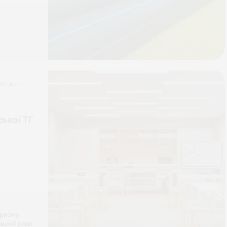
готовки
ької ТГ
уризму,
ищної ради