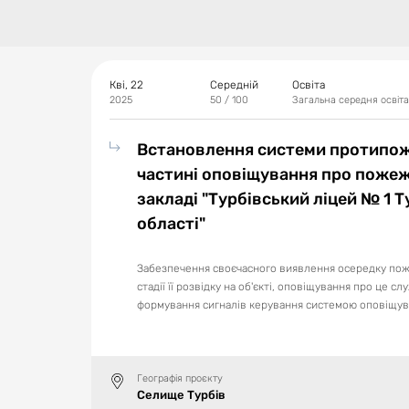
Кві, 22
Середній
Освіта
2025
50
/ 100
Загальна середня освіта
Встановлення системи протипоже
частині оповіщування про пожеж
закладі "Турбівський ліцей № 1 
області"
Забезпечення своєчасного виявлення осередку пож
стадії її розвідку на об'єкті, оповіщування про це с
формування сигналів керування системою оповіщув
Географія проєкту
Селище Турбів