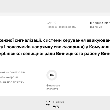
UAH
0
В процесі під
Профінансовано на
0
%
Від
Кві 22
жної сигналізації, системи керування евакуюва
у і показчиків напрямку евакуювання) у Комунал
Турбівської селищної ради Вінницького району Він
ежі на початковій
0%
лужби охорони,
ання про пожежу.
Фінансове
покриття
Ініціатор
н/д