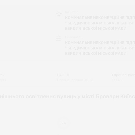
Ініціатор
КОМУНАЛЬНЕ НЕКОМЕРЦІЙНЕ ПІД
" БЕРДИЧІВСЬКА МІСЬКА ЛІКАРНЯ"
БЕРДИЧІВСЬКОЇ МІСЬКОЇ РАДИ
Виконавець
КОМУНАЛЬНЕ НЕКОМЕРЦІЙНЕ ПІД
" БЕРДИЧІВСЬКА МІСЬКА ЛІКАРНЯ"
БЕРДИЧІВСЬКОЇ МІСЬКОЇ РАДИ
ток
UAH
0
В процесі під
ргії
Профінансовано на
0
%
Від
Січ 8
ішнього освітлення вулиць у місті Бровари Київс
0%