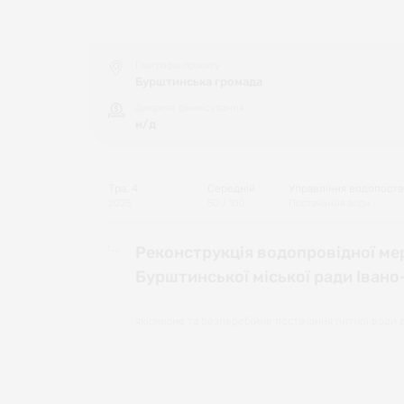
Географія проєкту
Бурштинська громада
Джерела фінансування
н/д
Тра, 4
Середній
Управління водопостач
2025
50
/ 100
Постачання води
Реконструкція водопровідної мер
Бурштинської міської ради Івано
якіснесне та безперебійне постачання питної води 