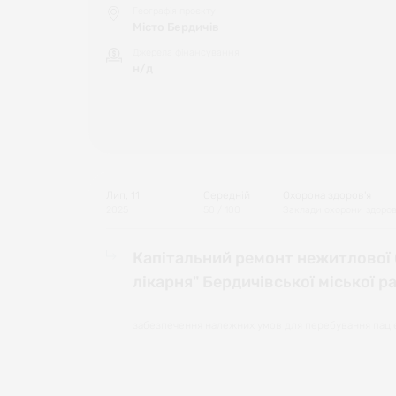
Географія проєкту
Місто Бердичів
Джерела фінансування
н/д
Лип, 11
Середній
Охорона здоров'я
2025
50
/ 100
Заклади охорони здоров
Капітальний ремонт нежитлової б
лікарня" Бердичівської міської р
забезпечення належних умов для перебування паці