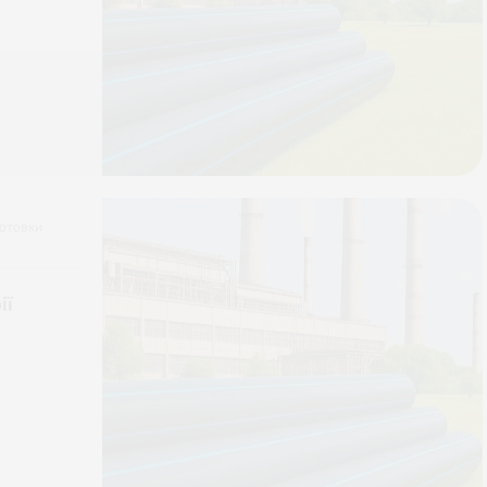
готовки
ії