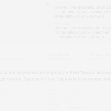
Ініціатор
КОМУНАЛЬНЕ НЕКОМЕРЦІЙНЕ ПІД
" БЕРДИЧІВСЬКА МІСЬКА ЛІКАРНЯ"
БЕРДИЧІВСЬКОЇ МІСЬКОЇ РАДИ
Виконавець
КОМУНАЛЬНЕ НЕКОМЕРЦІЙНЕ ПІД
" БЕРДИЧІВСЬКА МІСЬКА ЛІКАРНЯ"
БЕРДИЧІВСЬКОЇ МІСЬКОЇ РАДИ
UAH
8`700`000
В процесі під
'я та будівництво
Профінансовано на
0
%
Від
Лип 11
удівлі лікувального корпусу в КНП "Бердичівська
ади по вул. Здоров'я,1 в м. Бердичів Житомирської
єнтів
0%
Потребує
Фінансове
фінансування
покриття