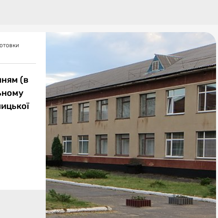
готовки
нням (в
ьному
ницької