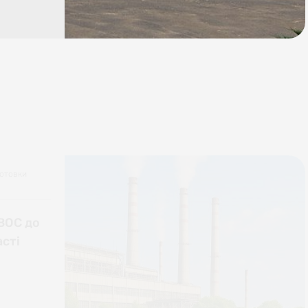
готовки
 ВОС до
асті