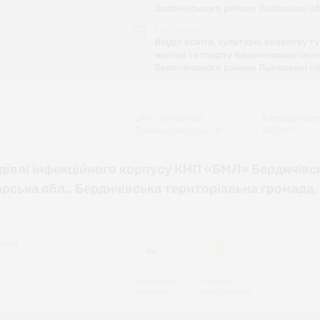
Золочівського району Львівської об
Виконавець
Відділ освіти, культури, розвитку т
молоді та спорту Красненської сел
Золочівського району Львівської об
UAH
15`000`000
В процесі під
Профінансовано на
0
%
Від
Лип 11
дівлі інфекційного корпусу КНП «БМЛ» Бердичівс
рська обл., Бердичівська територіальна громада, 
єнтів
0%
Потребує
Фінансове
фінансування
покриття