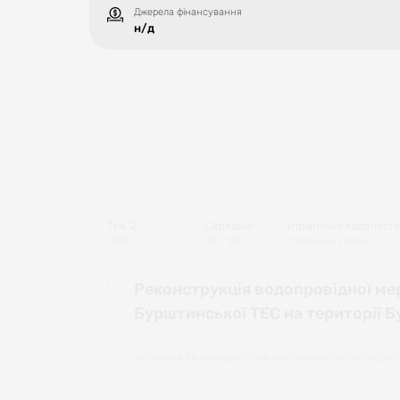
Джерела фінансування
н/д
Тра, 2
Середній
Управління водопостач
2025
50
/ 100
Постачання води
Реконструкція водопровідної мер
Бурштинської ТЕС на території Б
якіснесне та безперебійне постачання питної води 