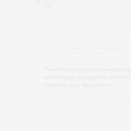
Джерела фінансування
н/д
Лип, 11
Середній
Охорона здоров'я
2025
50
/ 100
Здоров'я
Ремонт внутрішніх приміщень бу
міської ради за адресою: Житоми
Бердичів, вул. Здоров’я, 1
забезпечення належних умов для перебування паці