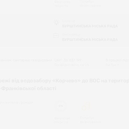
Потребує
Фінансове
фінансування
покриття
Ініціатор
БУРШТИНСЬКА МІСЬКА РАДА
Виконавець
БУРШТИНСЬКА МІСЬКА РАДА
анням, санітарією та відходами
UAH
36`637`199
В процесі під
Профінансовано на
0
%
Від
Тра 4
ежі від водозабору «Корчево» до ВОС на територ
-Франківської області
для жителів громади
0%
Потребує
Фінансове
фінансування
покриття