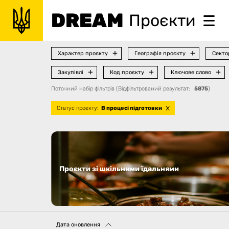
DREAM
Проєкти
Характер проєкту
Географія проєкту
Секто
Закупівлі
Код проєкту
Ключове слово
Поточний набір фільтрів
(
Відфільтрований результат
:
5875
)
Статус проєкту
:
В процесі підготовки
Проєкти зі шкільними їдальнями
Дата оновлення