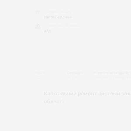
Географія проєкту
Місто Бердичів
Джерела фінансування
н/д
Лис, 9
Середній
Енергетика та видобу
2023
50
/ 100
Передача та розподіл ене
Капітальний ремонт системи зовн
області