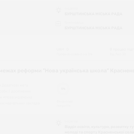
Ініціатор
БУРШТИНСЬКА МІСЬКА РАДА
Виконавець
БУРШТИНСЬКА МІСЬКА РАДА
UAH
0
В процесі під
Профінансовано на
0
%
Від
Лип 30
 межах реформи "Нова українська школа" Красненс
 Додаткові мета :
0%
соби її досягнення
м «Нова українська
Фінансове
зи навчальних закладів
покриття
Ініціатор
Відділ освіти, культури, розвитку т
молоді та спорту Красненської сел