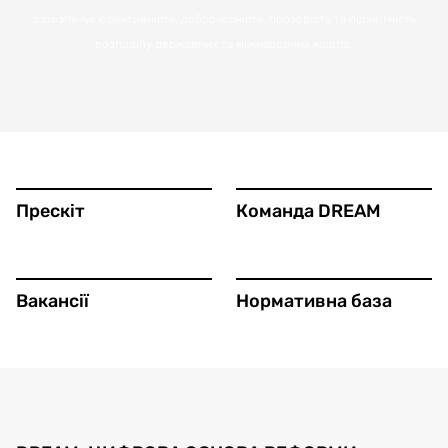
забезпечує ефективність, доброчесність, прозорість та підзвітність
розподілу державних та міжнародних коштів.
Прескіт
Команда DREAM
Вакансії
Нормативна база