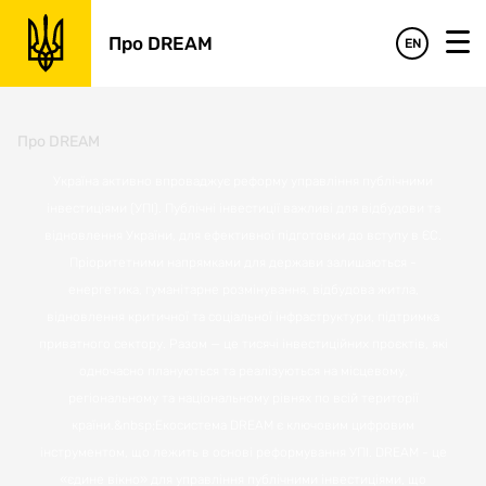
Про DREAM
EN
Про DREAM
Україна активно впроваджує реформу управління публічними
інвестиціями (УПІ). Публічні інвестиції важливі для відбудови та
відновлення України, для ефективної підготовки до вступу в ЄС.
Пріоритетними напрямками для держави залишаються -
енергетика, гуманітарне розмінування, відбудова житла,
відновлення критичної та соціальної інфраструктури, підтримка
приватного сектору. Разом — це тисячі інвестиційних проєктів, які
одночасно плануються та реалізуються на місцевому,
регіональному та національному рівнях по всій території
країни.&nbsp;Екосистема DREAM є ключовим цифровим
інструментом, що лежить в основі реформування УПІ. DREAM - це
«єдине вікно» для управління публічними інвестиціями, що